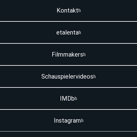
Kontakt
etalenta
Filmmakers
Schauspielervideos
IMDb
Instagram