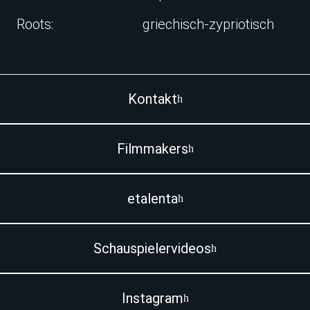
Roots:
griechisch-zypriotisch
Kontakt
Filmmakers
etalenta
Schauspielervideos
Instagram